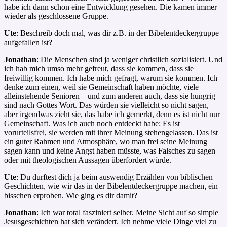
habe ich dann schon eine Entwicklung gesehen. Die kamen immer
wieder als geschlossene Gruppe.
Ute
: Beschreib doch mal, was dir z.B. in der Bibelentdeckergruppe
aufgefallen ist?
Jonathan
: Die Menschen sind ja weniger christlich sozialisiert. Und
ich hab mich umso mehr gefreut, dass sie kommen, dass sie
freiwillig kommen. Ich habe mich gefragt, warum sie kommen. Ich
denke zum einen, weil sie Gemeinschaft haben möchte, viele
alleinstehende Senioren – und zum anderen auch, dass sie hungrig
sind nach Gottes Wort. Das würden sie vielleicht so nicht sagen,
aber irgendwas zieht sie, das habe ich gemerkt, denn es ist nicht nur
Gemeinschaft. Was ich auch noch entdeckt habe: Es ist
vorurteilsfrei, sie werden mit ihrer Meinung stehengelassen. Das ist
ein guter Rahmen und Atmosphäre, wo man frei seine Meinung
sagen kann und keine Angst haben müsste, was Falsches zu sagen –
oder mit theologischen Aussagen überfordert würde.
Ute
: Du durftest dich ja beim auswendig Erzählen von biblischen
Geschichten, wie wir das in der Bibelentdeckergruppe machen, ein
bisschen erproben. Wie ging es dir damit?
Jonathan
: Ich war total fasziniert selber. Meine Sicht auf so simple
Jesusgeschichten hat sich verändert. Ich nehme viele Dinge viel zu