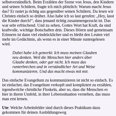
selbstverständlich. Beim Erzählen der Szene von Jesus, den Kindern
und seinen Schülern, fragte ich mich plötzlich: Warum macht Jesus
das? Er rastet ja richtig aus gegenüber seinen Schülern. Da lesen wir
Christen einfach so drüber. Also habe ich so laut gerufen: „Hey, lasst
die Kinder durch!“, dass jemand richtig zusammengezuckt ist. Das
war sehr erfrischend. Und zu sehen, Gottes Wort hat Kraft, da sind
kraftvolle, wichtige Botschaften drin. Dieses Hören und gemeinsam
Erinnern ist dann viel eindrücklicher und es bleibt den Leuten viel
mehr im Gedächtnis, als wenn es in einer Minute runtergelesen
wird.
Dabei habe ich gemerkt: Ich muss meinen Glauben
neu denken. Weil die Menschen hier anders über
Glaube denken, oder gar nicht. Ich muss das
runterbrechen und in verständlicher Art und Weise
kommunizieren. Und das macht etwas mit mir.
Das einfache Evangelium zu kommunizieren ist nicht so einfach. Es
ist einfacher, das Evangelium verkopft und kompliziert zu erzählen,
irgendwelche christliche Floskeln, aber so, dass die Menschen es
hier in ihrem Umfeld, in ihrer Lebenssituation verstehen, das muss
man erst lernen.
Ute
: Welche Arbeitsfelder sind durch dieses Praktikum dazu
gekommen für deinen Ausbildungsweg