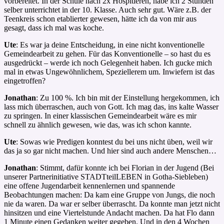
vorbereitet. In der Schule nach 2x Hospitieren, habe ich 2 Stunden
selber unterrichtet in der 10. Klasse. Auch sehr gut. Wäre z.B. der
Teenkreis schon etablierter gewesen, hätte ich da von mir aus
gesagt, dass ich mal was koche.
Ute
: Es war ja deine Entscheidung, in eine nicht konventionelle
Gemeindearbeit zu gehen. Für das Konventionelle – so hast du es
ausgedrückt – werde ich noch Gelegenheit haben. Ich gucke mich
mal in etwas Ungewöhnlichem, Speziellerem um. Inwiefern ist das
eingetroffen?
Jonathan
: Zu 100 %. Ich bin mit der Einstellung hergekommen, ich
lass mich überraschen, auch von Gott. Ich mag das, ins kalte Wasser
zu springen. In einer klassischen Gemeindearbeit wäre es mir
schnell zu ähnlich gewesen, wie das, was ich schon kannte.
Ute
: Sowas wie Predigen konntest du bei uns nicht üben, weil wir
das ja so gar nicht machen. Und hier sind auch andere Menschen…
Jonathan
: Stimmt, dafür konnte ich bei Florian in der Jugend (Bei
unserer Partnerinitiative STADTteilLEBEN in Gotha-Siebleben)
eine offene Jugendarbeit kennenlernen und spannende
Beobachtungen machen: Da kam eine Gruppe von Jungs, die noch
nie da waren. Da war er selber überrascht. Da konnte man jetzt nicht
hinsitzen und eine Viertelstunde Andacht machen. Da hat Flo dann
1 Minute einen Gedanken weiter gegeben. Und in den 4 Wochen