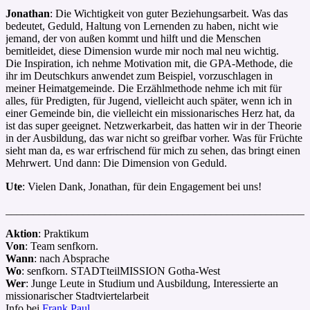
Jonathan
: Die Wichtigkeit von guter Beziehungsarbeit. Was das
bedeutet, Geduld, Haltung von Lernenden zu haben, nicht wie
jemand, der von außen kommt und hilft und die Menschen
bemitleidet, diese Dimension wurde mir noch mal neu wichtig.
Die Inspiration, ich nehme Motivation mit, die GPA-Methode, die
ihr im Deutschkurs anwendet zum Beispiel, vorzuschlagen in
meiner Heimatgemeinde. Die Erzählmethode nehme ich mit für
alles, für Predigten, für Jugend, vielleicht auch später, wenn ich in
einer Gemeinde bin, die vielleicht ein missionarisches Herz hat, da
ist das super geeignet. Netzwerkarbeit, das hatten wir in der Theorie
in der Ausbildung, das war nicht so greifbar vorher. Was für Früchte
sieht man da, es war erfrischend für mich zu sehen, das bringt einen
Mehrwert. Und dann: Die Dimension von Geduld.
Ute
: Vielen Dank, Jonathan, für dein Engagement bei uns!
_______________________________________________________
Aktion
: Praktikum
Von
: Team senfkorn.
Wann
: nach Absprache
Wo
: senfkorn. STADTteilMISSION Gotha-West
Wer
: Junge Leute in Studium und Ausbildung, Interessierte an
missionarischer Stadtviertelarbeit
Info bei
Frank Paul