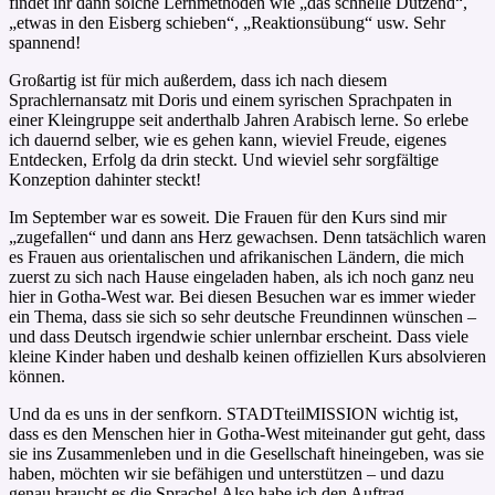
findet ihr dann solche Lernmethoden wie „das schnelle Dutzend“,
„etwas in den Eisberg schieben“, „Reaktionsübung“ usw. Sehr
spannend!
Großartig ist für mich außerdem, dass ich nach diesem
Sprachlernansatz mit Doris und einem syrischen Sprachpaten in
einer Kleingruppe seit anderthalb Jahren Arabisch lerne. So erlebe
ich dauernd selber, wie es gehen kann, wieviel Freude, eigenes
Entdecken, Erfolg da drin steckt. Und wieviel sehr sorgfältige
Konzeption dahinter steckt!
Im September war es soweit. Die Frauen für den Kurs sind mir
„zugefallen“ und dann ans Herz gewachsen. Denn tatsächlich waren
es Frauen aus orientalischen und afrikanischen Ländern, die mich
zuerst zu sich nach Hause eingeladen haben, als ich noch ganz neu
hier in Gotha-West war. Bei diesen Besuchen war es immer wieder
ein Thema, dass sie sich so sehr deutsche Freundinnen wünschen –
und dass Deutsch irgendwie schier unlernbar erscheint. Dass viele
kleine Kinder haben und deshalb keinen offiziellen Kurs absolvieren
können.
Und da es uns in der senfkorn. STADTteilMISSION wichtig ist,
dass es den Menschen hier in Gotha-West miteinander gut geht, dass
sie ins Zusammenleben und in die Gesellschaft hineingeben, was sie
haben, möchten wir sie befähigen und unterstützen – und dazu
genau braucht es die Sprache! Also habe ich den Auftrag