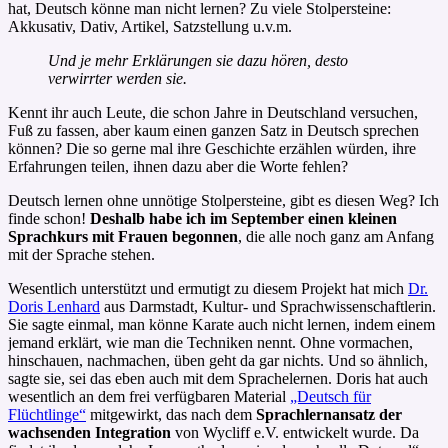
hat, Deutsch könne man nicht lernen? Zu viele Stolpersteine:
Akkusativ, Dativ, Artikel, Satzstellung u.v.m.
Und je mehr Erklärungen sie dazu hören, desto
verwirrter werden sie.
Kennt ihr auch Leute, die schon Jahre in Deutschland versuchen,
Fuß zu fassen, aber kaum einen ganzen Satz in Deutsch sprechen
können? Die so gerne mal ihre Geschichte erzählen würden, ihre
Erfahrungen teilen, ihnen dazu aber die Worte fehlen?
Deutsch lernen ohne unnötige Stolpersteine, gibt es diesen Weg? Ich
finde schon!
Deshalb habe ich im September einen kleinen
Sprachkurs mit Frauen begonnen
, die alle noch ganz am Anfang
mit der Sprache stehen.
Wesentlich unterstützt und ermutigt zu diesem Projekt hat mich
Dr.
Doris Lenhard
aus Darmstadt, Kultur- und Sprachwissenschaftlerin.
Sie sagte einmal, man könne Karate auch nicht lernen, indem einem
jemand erklärt, wie man die Techniken nennt. Ohne vormachen,
hinschauen, nachmachen, üben geht da gar nichts. Und so ähnlich,
sagte sie, sei das eben auch mit dem Sprachelernen. Doris hat auch
wesentlich an dem frei verfügbaren Material
„Deutsch für
Flüchtlinge“
mitgewirkt, das nach dem
Sprachlernansatz der
wachsenden Integration
von Wycliff e.V. entwickelt wurde. Da